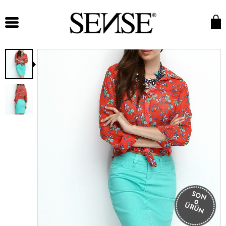
SON
0
ÜRÜN