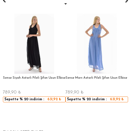
a
Sense Siyah Astarlı Pileli Şifon Uzun Elbise
Sense Mavı Astarlı Pileli Şifon Uzun Elbise
S
E
789,90
₺
789,90
₺
5
Sepette
% 20
indirim :
631,92
₺
Sepette
% 20
indirim :
631,92
₺