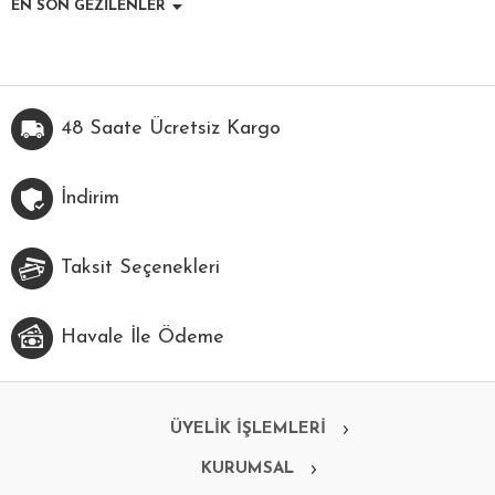
EN SON GEZİLENLER
48 Saate Ücretsiz Kargo
İndirim
Taksit Seçenekleri
Havale İle Ödeme
ÜYELİK İŞLEMLERİ
KURUMSAL