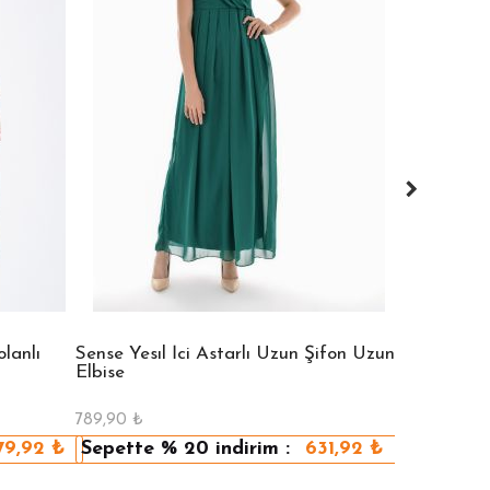
lanlı
Sense Yesıl İci Astarlı Uzun Şifon Uzun
Sense Vızon
Elbise
Elbise
789,90
₺
789,90
₺
79,92
₺
Sepette
% 20
indirim :
631,92
₺
Sepette