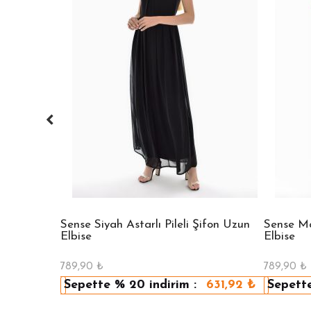
 Bisiklet
Sense Siyah Astarlı Pileli Şifon Uzun
Sense Mav
Elbise
Elbise
789,90
₺
789,90
₺
479,92
₺
Sepette
% 20
indirim :
631,92
₺
Sepett