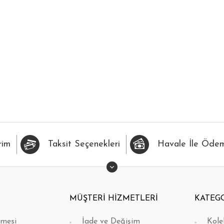
İLERİME EKLE
HIZLI BAK
FAVORİLERİME EKLE
H
rim
Taksit Seçenekleri
Havale İle Öde
MÜŞTERİ HİZMETLERİ
KATEG
şmesi
İade ve Değişim
Kole