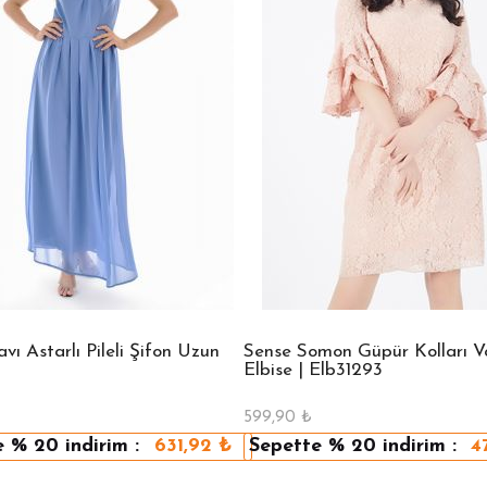
ı Astarlı Pileli Şifon Uzun
Sense Somon Güpür Kolları Vo
Elbise | Elb31293
599,90
₺
e
% 20
indirim :
631,92
₺
Sepette
% 20
indirim :
4