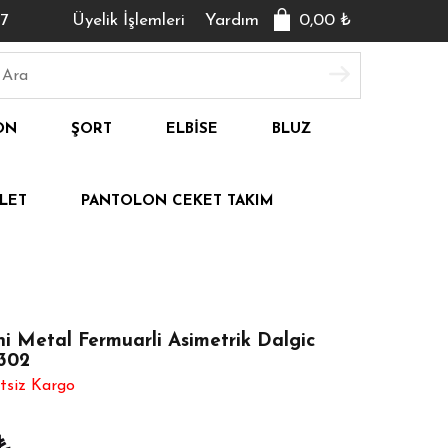
7
Üyelik İşlemleri
Yardım
0,00
₺
ON
ŞORT
ELBISE
BLUZ
LET
PANTOLON CEKET TAKIM
ni Metal Fermuarli Asimetrik Dalgic
3302
tsiz Kargo