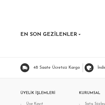
EN SON GEZİLENLER
HIZLI BAK
FAVORİLERİME EKLE
HIZLI BAK
FAVOR
48 Saate Ücretsiz Kargo
İndi
ÜYELİK İŞLEMLERİ
KURUMSAL
Üye Kayıt
Satış Sözle