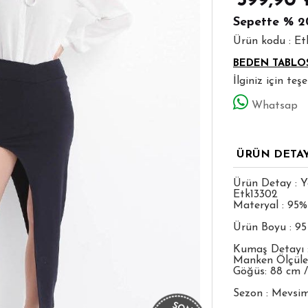
599,90
Sepette
% 2
Ürün kodu : E
BEDEN TABLO
İlginiz için te
Whatsap
ÜRÜN DETA
Ürün Detay : Y
Etk13302
Materyal : 95%
Ürün Boyu : 9
Kumaş Detayı 
Manken Ölçüleri
Göğüs: 88 cm /
Sezon : Mevsim