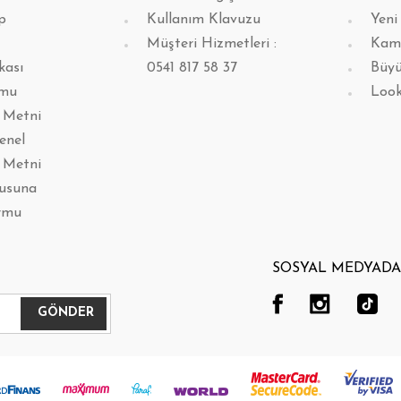
p
Kullanım Klavuzu
Yeni
Müşteri Hizmetleri :
Kam
kası
0541 817 58 37
Büyü
rmu
Loo
 Metni
enel
 Metni
lusuna
rmu
SOSYAL MEDYADA 