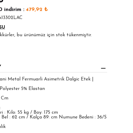
₺
0
indirim :
479,92
₺
tk13302LAC
SU
şekkürler, bu ürünümüz için stok tükenmiştir.
Y
ani Metal Fermuarli Asimetrik Dalgic Etek |
Polyester 5% Elastan
5 Cm
:
 : Kilo: 55 kg / Boy: 175 cm
 Bel : 62 cm / Kalça 89: cm Numune Bedeni : 36/S
lik