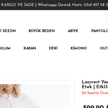
GO VE İADE | Whatsapp Destek Hattı: 0541 817 58 3
I SEZON
BÜYÜK BEDEN
ABIYE
PANTOL
TULUM
KABAN
DERI
KIMONO
OUT
Lacıvert Ya
Etek | Etk1
24 Saatte Ücre