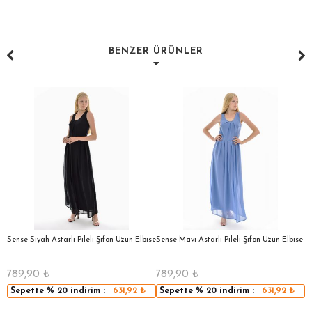
BENZER ÜRÜNLER
a
Sense Siyah Astarlı Pileli Şifon Uzun Elbise
Sense Mavı Astarlı Pileli Şifon Uzun Elbise
S
E
789,90
₺
789,90
₺
5
Sepette
% 20
indirim :
631,92
₺
Sepette
% 20
indirim :
631,92
₺