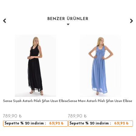
BENZER ÜRÜNLER
a
Sense Siyah Astarlı Pileli Şifon Uzun Elbise
Sense Mavı Astarlı Pileli Şifon Uzun Elbise
S
E
789,90
₺
789,90
₺
5
Sepette
% 20
indirim :
631,92
₺
Sepette
% 20
indirim :
631,92
₺