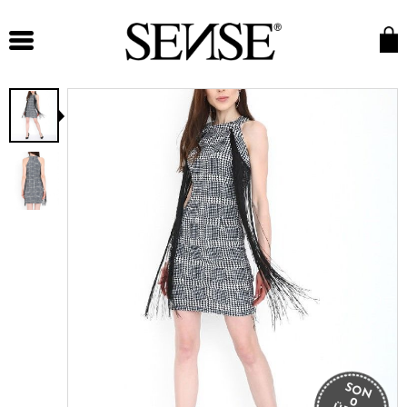
SON
0