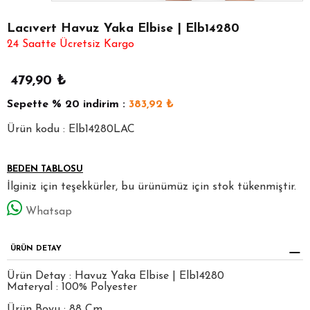
Lacıvert Havuz Yaka Elbise | Elb14280
24 Saatte Ücretsiz Kargo
479,90
₺
Sepette
% 20
indirim :
383,92
₺
Ürün kodu : Elb14280LAC
BEDEN TABLOSU
İlginiz için teşekkürler, bu ürünümüz için stok tükenmiştir.
Whatsap
ÜRÜN DETAY
Ürün Detay : Havuz Yaka Elbise | Elb14280
Materyal : 100% Polyester
Ürün Boyu : 88 Cm