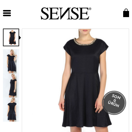
SON
0
ÜRÜN