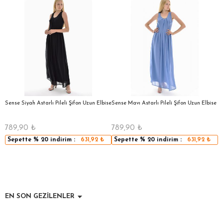
a
Sense Siyah Astarlı Pileli Şifon Uzun Elbise
Sense Mavı Astarlı Pileli Şifon Uzun Elbise
S
E
789,90
₺
789,90
₺
5
Sepette
% 20
indirim :
631,92
₺
Sepette
% 20
indirim :
631,92
₺
EN SON GEZİLENLER