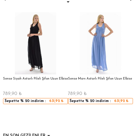
a
Sense Siyah Astarlı Pileli Şifon Uzun Elbise
Sense Mavı Astarlı Pileli Şifon Uzun Elbise
S
E
789,90
₺
789,90
₺
5
Sepette
% 20
indirim :
631,92
₺
Sepette
% 20
indirim :
631,92
₺
EN SON GEZİLENLER