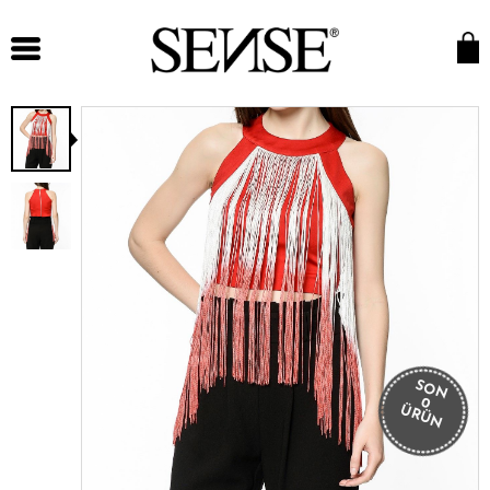
SON
0
ÜRÜN