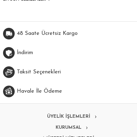
48 Saate Ücretsiz Kargo
İndirim
Taksit Seçenekleri
Havale İle Ödeme
ÜYELİK İŞLEMLERİ
KURUMSAL