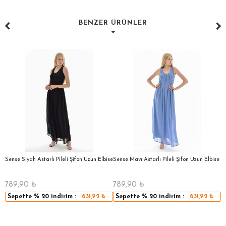
BENZER ÜRÜNLER
a
Sense Siyah Astarlı Pileli Şifon Uzun Elbise
Sense Mavı Astarlı Pileli Şifon Uzun Elbise
S
E
789,90
₺
789,90
₺
5
Sepette
% 20
indirim :
631,92
₺
Sepette
% 20
indirim :
631,92
₺