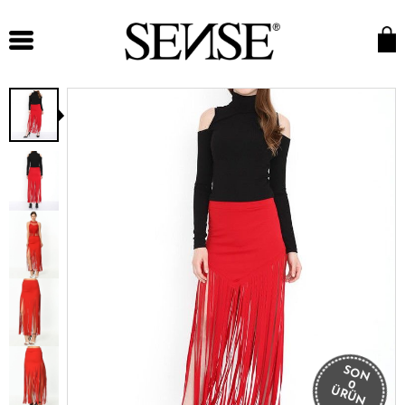
SON
0
ÜRÜN