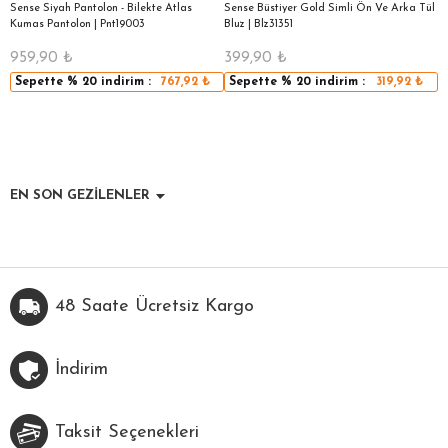
ı
Sense Siyah Pantolon - Bilekte Atlas
Sense Büstiyer Gold Simli Ön Ve Arka Tül
Se
Kumas Pantolon | Pnt19003
Bluz | Blz31351
E
959,90
₺
399,90
₺
9
Sepette
% 20
indirim :
767,92
₺
Sepette
% 20
indirim :
319,92
₺
EN SON GEZİLENLER
48 Saate Ücretsiz Kargo
İndirim
Taksit Seçenekleri