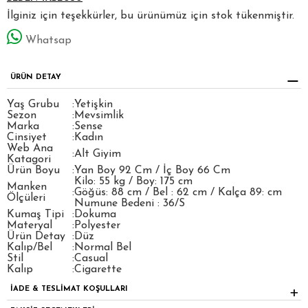
İlginiz için teşekkürler, bu ürünümüz için stok tükenmiştir.
Whatsap
ÜRÜN DETAY
Yaş Grubu
:
Yetişkin
Sezon
:
Mevsimlik
Marka
:
Sense
Cinsiyet
:
Kadın
Web Ana
:
Alt Giyim
Katagori
Ürün Boyu
:
Yan Boy 92 Cm / İç Boy 66 Cm
Kilo: 55 kg / Boy: 175 cm
Manken
:
Göğüs: 88 cm / Bel : 62 cm / Kalça 89: cm
Ölçüleri
Numune Bedeni : 36/S
Kumaş Tipi
:
Dokuma
Materyal
:
Polyester
Ürün Detay
:
Düz
Kalıp/Bel
:
Normal Bel
Stil
:
Casual
Kalıp
:
Cigarette
İADE & TESLİMAT KOŞULLARI