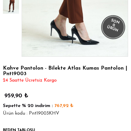
SON
0
ÜRÜN
Kahve Pantolon - Bilekte Atlas Kumas Pantolon |
Pnt19003
24 Saatte Ücretsiz Kargo
959,90
₺
Sepette
% 20
indirim :
767,92
₺
Ürün kodu : Pnt19003KHV
BEDEN TABLOSU