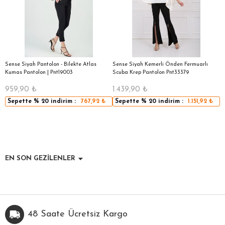
|
Sense Siyah Pantolon - Bilekte Atlas
Sense Siyah Kemerli Önden Fermuarlı
S
Kumas Pantolon | Pnt19003
Scuba Krep Pantolon Pnt33379
959,90
₺
1.439,90
₺
5
Sepette
% 20
indirim :
767,92
₺
Sepette
% 20
indirim :
1.151,92
₺
EN SON GEZİLENLER
48 Saate Ücretsiz Kargo