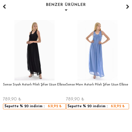
BENZER ÜRÜNLER
a
Sense Siyah Astarlı Pileli Şifon Uzun Elbise
Sense Mavı Astarlı Pileli Şifon Uzun Elbise
S
E
789,90
₺
789,90
₺
5
Sepette
% 20
indirim :
631,92
₺
Sepette
% 20
indirim :
631,92
₺