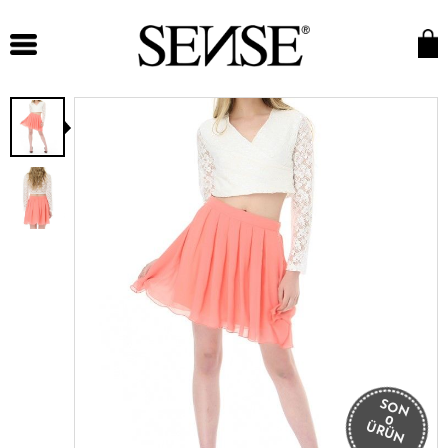
SON
0
ÜRÜN