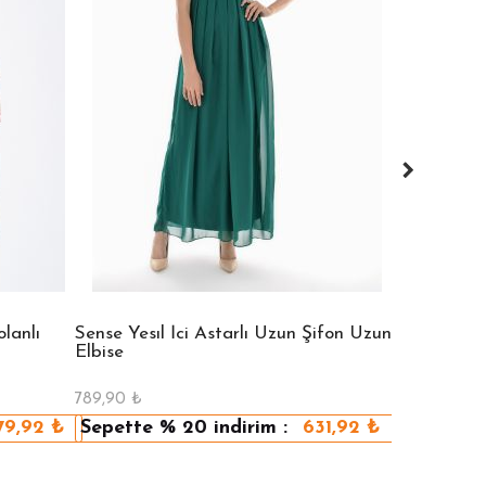
lanlı
Sense Yesıl İci Astarlı Uzun Şifon Uzun
Sense Vızon
Elbise
Elbise
789,90
₺
789,90
₺
79,92
₺
Sepette
% 20
indirim :
631,92
₺
Sepette