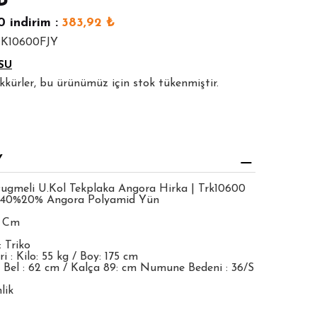
₺
0
indirim :
383,92
₺
RK10600FJY
SU
şekkürler, bu ürünümüz için stok tükenmiştir.
Y
ugmeli U.Kol Tekplaka Angora Hirka | Trk10600
%40%20% Angora Polyamid Yün
5 Cm
 Triko
 : Kilo: 55 kg / Boy: 175 cm
 Bel : 62 cm / Kalça 89: cm Numune Bedeni : 36/S
lik