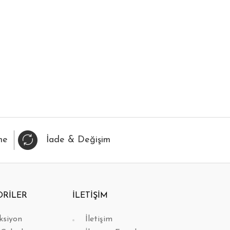
IZLI BAK
FAVORİLERİME EKLE
HIZLI BAK
FAVORİL
me
İade & Değişim
ORİLER
İLETİŞİM
ksiyon
İletişim