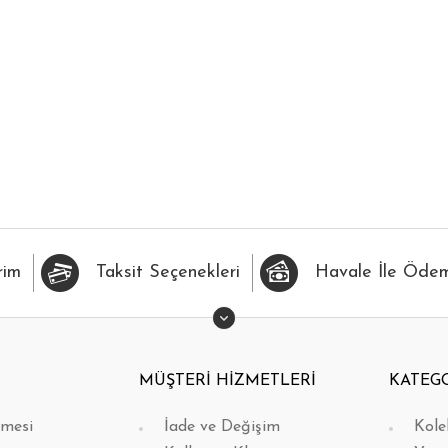
İLERİME EKLE
HIZLI BAK
FAVORİLERİME EKLE
H
rim
Taksit Seçenekleri
Havale İle Öde
MÜŞTERİ HİZMETLERİ
KATEG
şmesi
İade ve Değişim
Kole