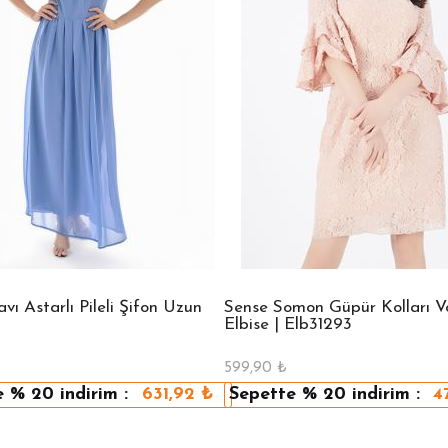
ı Astarlı Pileli Şifon Uzun
Sense Somon Güpür Kolları Vo
Elbise | Elb31293
599,90
₺
e
% 20
indirim :
631,92
₺
Sepette
% 20
indirim :
4