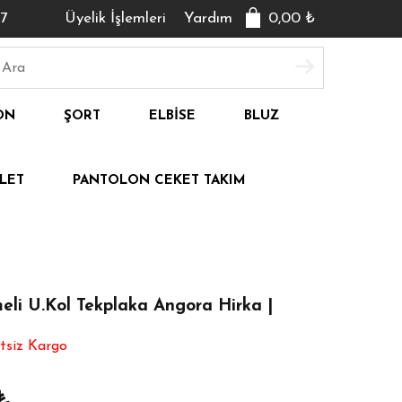
7
Üyelik İşlemleri
Yardım
0,00
₺
ON
ŞORT
ELBISE
BLUZ
LET
PANTOLON CEKET TAKIM
li U.Kol Tekplaka Angora Hirka |
tsiz Kargo