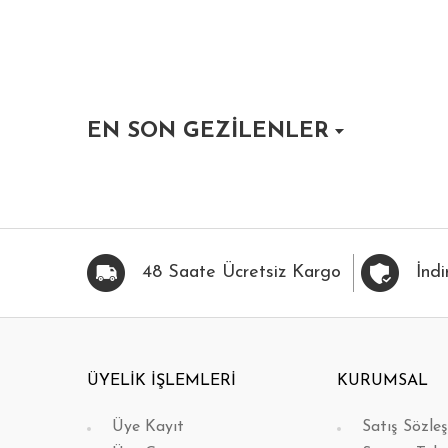
EN SON GEZİLENLER
HIZLI BAK
FAVORİLERİME EKLE
HIZLI BAK
FAVOR
48 Saate Ücretsiz Kargo
İndi
ÜYELİK İŞLEMLERİ
KURUMSAL
Üye Kayıt
Satış Sözle