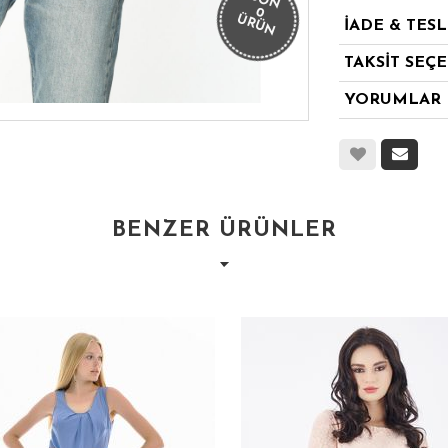
SON
0
ÜRÜN
İADE & TES
TAKSİT SEÇ
YORUMLAR
BENZER ÜRÜNLER