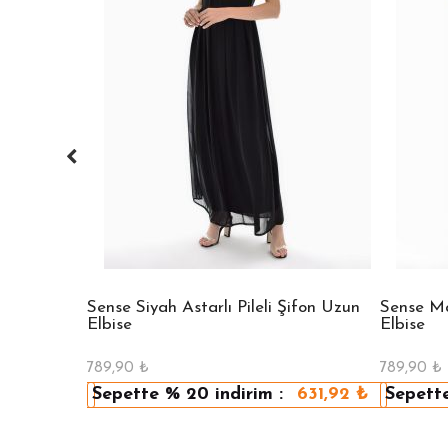
 Bisiklet
Sense Siyah Astarlı Pileli Şifon Uzun
Sense Mav
Elbise
Elbise
789,90
₺
789,90
₺
479,92
₺
Sepette
% 20
indirim :
631,92
₺
Sepett