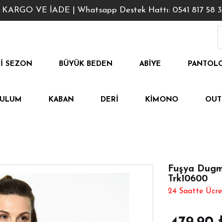
GO VE İADE | Whatsapp Destek Hattı: 0541 817 58 3
I SEZON
BÜYÜK BEDEN
ABIYE
PANTOL
TULUM
KABAN
DERI
KIMONO
OUT
Fuşya Dugme
Trk10600
24 Saatte Ücre