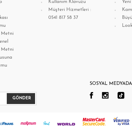
p
Kullanım Klavuzu
Yeni
Müşteri Hizmetleri :
Kam
kası
0541 817 58 37
Büyü
rmu
Loo
 Metni
enel
 Metni
lusuna
rmu
SOSYAL MEDYADA 