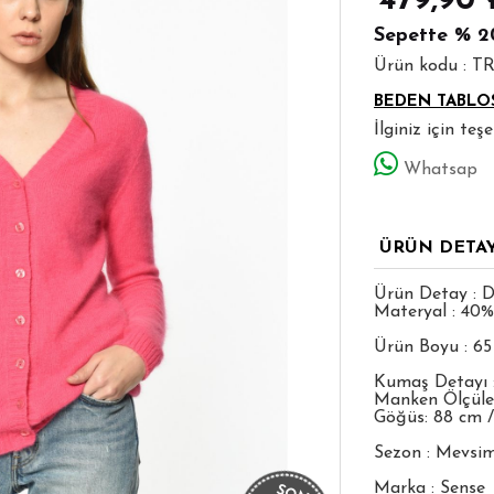
479,90
Sepette
% 2
Ürün kodu : T
BEDEN TABLO
İlginiz için te
Whatsap
ÜRÜN DETA
Ürün Detay : D
Materyal : 40
Ürün Boyu : 6
Kumaş Detayı :
Manken Ölçüleri
Göğüs: 88 cm /
Sezon : Mevsim
Marka : Sense