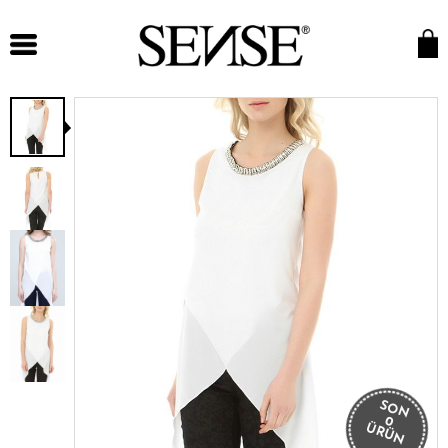
SON
0
ÜRÜN