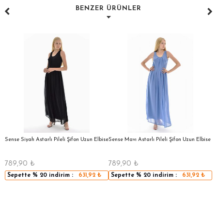
BENZER ÜRÜNLER
a
Sense Siyah Astarlı Pileli Şifon Uzun Elbise
Sense Mavı Astarlı Pileli Şifon Uzun Elbise
S
E
789,90
₺
789,90
₺
5
Sepette
% 20
indirim :
631,92
₺
Sepette
% 20
indirim :
631,92
₺