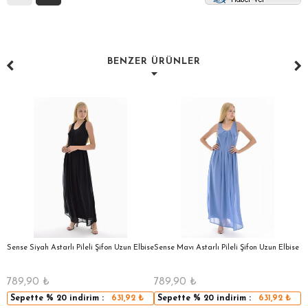
BENZER ÜRÜNLER
a
Sense Siyah Astarlı Pileli Şifon Uzun Elbise
Sense Mavı Astarlı Pileli Şifon Uzun Elbise
S
E
789,90
₺
789,90
₺
5
Sepette
% 20
indirim :
631,92
₺
Sepette
% 20
indirim :
631,92
₺