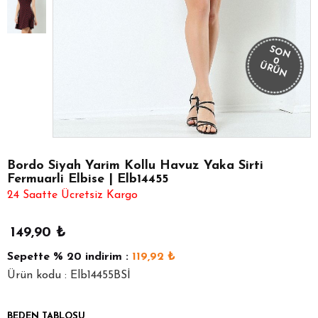
SON
0
ÜRÜN
Bordo Siyah Yarim Kollu Havuz Yaka Sirti
Fermuarli Elbise | Elb14455
24 Saatte Ücretsiz Kargo
149,90
₺
Sepette
% 20
indirim :
119,92
₺
Ürün kodu : Elb14455BSİ
BEDEN TABLOSU