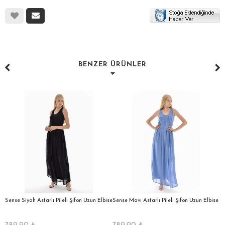
BENZER ÜRÜNLER
a
Sense Siyah Astarlı Pileli Şifon Uzun Elbise
Sense Mavı Astarlı Pileli Şifon Uzun Elbise
S
E