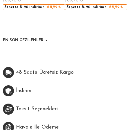
789,90
₺
789,90
₺
5
Sepette
% 20
indirim :
631,92
₺
Sepette
% 20
indirim :
631,92
₺
EN SON GEZİLENLER
48 Saate Ücretsiz Kargo
İndirim
Taksit Seçenekleri
Havale İle Ödeme