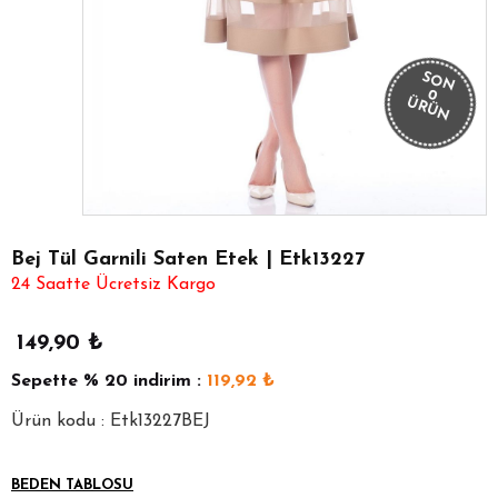
SON
0
ÜRÜN
Bej Tül Garnili Saten Etek | Etk13227
24 Saatte Ücretsiz Kargo
149,90
₺
Sepette
% 20
indirim :
119,92
₺
Ürün kodu : Etk13227BEJ
BEDEN TABLOSU