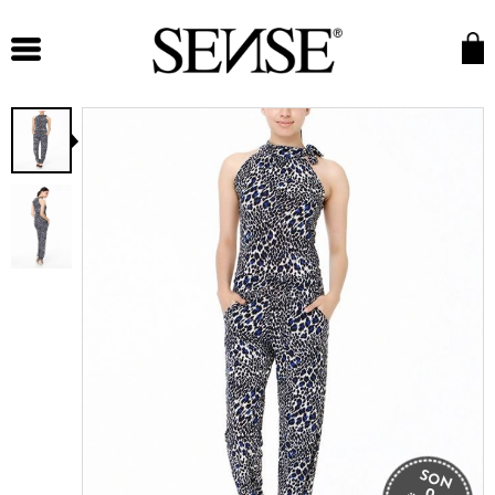
SON
0