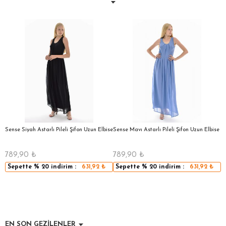
a
Sense Siyah Astarlı Pileli Şifon Uzun Elbise
Sense Mavı Astarlı Pileli Şifon Uzun Elbise
S
E
789,90
₺
789,90
₺
5
Sepette
% 20
indirim :
631,92
₺
Sepette
% 20
indirim :
631,92
₺
EN SON GEZİLENLER