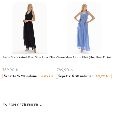
a
Sense Siyah Astarlı Pileli Şifon Uzun Elbise
Sense Mavı Astarlı Pileli Şifon Uzun Elbise
S
E
789,90
₺
789,90
₺
5
Sepette
% 20
indirim :
631,92
₺
Sepette
% 20
indirim :
631,92
₺
EN SON GEZİLENLER