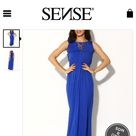
SON
0