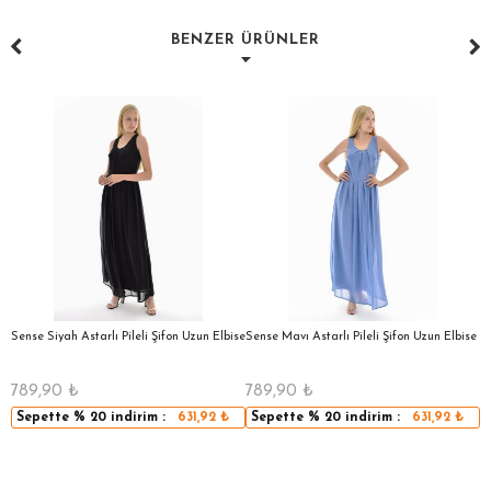
BENZER ÜRÜNLER
a
Sense Siyah Astarlı Pileli Şifon Uzun Elbise
Sense Mavı Astarlı Pileli Şifon Uzun Elbise
S
E
789,90
₺
789,90
₺
5
Sepette
% 20
indirim :
631,92
₺
Sepette
% 20
indirim :
631,92
₺