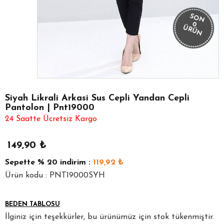
SON
0
ÜRÜN
Siyah Likrali Arkasi Sus Cepli Yandan Cepli
Pantolon | Pnt19000
24 Saatte Ücretsiz Kargo
149,90
₺
Sepette
% 20
indirim :
119,92
₺
Ürün kodu : PNT19000SYH
BEDEN TABLOSU
İlginiz için teşekkürler, bu ürünümüz için stok tükenmiştir.