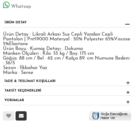
Whatsap
ÜRÜN DETAY
Ürün Detay : Likrali Arkasi Sus Cepli Yandan Cepli
Pantolon | Pnt19000 Materyal : 50% Polyester 65%Viscose
5%Elastane
Ürün Boyu : Kumaş Detayı : Dokuma
Manken Ölçüleri : Kilo: 55 kg / Boy: 175 cm
Göğüs: 88 cm / Bel : 62 cm / Kalça 89: cm Numune Bedeni
: 36/S
Sezon : İlkbahar Yaz
Marka : Sense
İADE & TESLİMAT KOŞULLARI
TAKSİT SEÇENEKLERİ
YORUMLAR