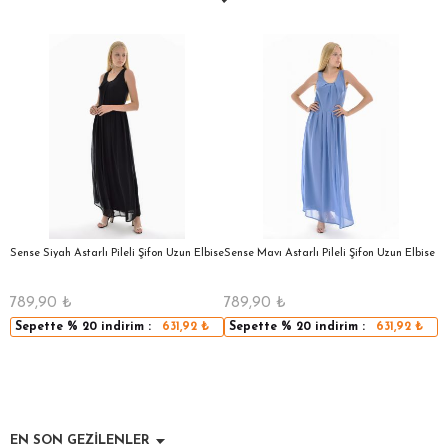
a
Sense Siyah Astarlı Pileli Şifon Uzun Elbise
Sense Mavı Astarlı Pileli Şifon Uzun Elbise
S
E
789,90
₺
789,90
₺
5
Sepette
% 20
indirim :
631,92
₺
Sepette
% 20
indirim :
631,92
₺
EN SON GEZİLENLER