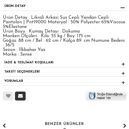
ÜRÜN DETAY
Ürün Detay : Likrali Arkasi Sus Cepli Yandan Cepli
Pantolon | Pnt19000 Materyal : 50% Polyester 65%Viscose
5%Elastane
Ürün Boyu : Kumaş Detayı : Dokuma
Manken Ölçüleri : Kilo: 55 kg / Boy: 175 cm
Göğüs: 88 cm / Bel : 62 cm / Kalça 89: cm Numune Bedeni
: 36/S
Sezon : İlkbahar Yaz
Marka : Sense
İADE & TESLİMAT KOŞULLARI
TAKSİT SEÇENEKLERİ
YORUMLAR
BENZER ÜRÜNLER