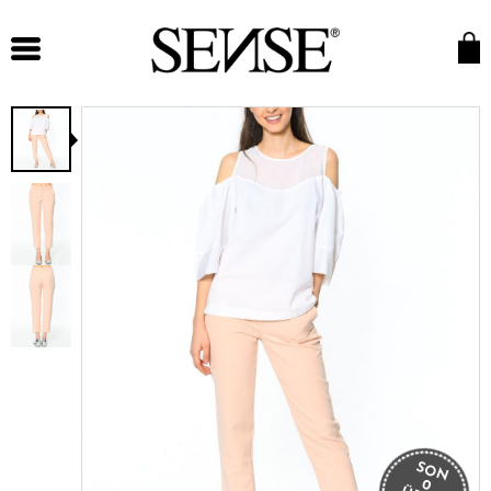
SON
0