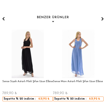
BENZER ÜRÜNLER
a
Sense Siyah Astarlı Pileli Şifon Uzun Elbise
Sense Mavı Astarlı Pileli Şifon Uzun Elbise
S
E
789,90
₺
789,90
₺
5
Sepette
% 20
indirim :
631,92
₺
Sepette
% 20
indirim :
631,92
₺