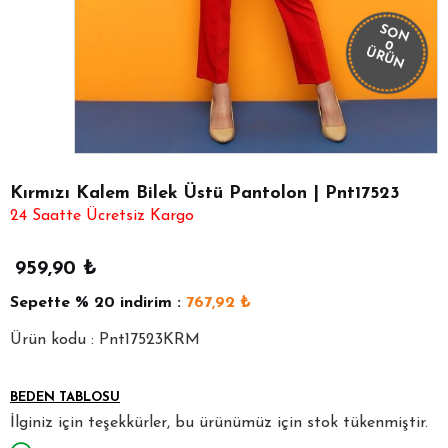
SON
0
ÜRÜN
Kırmızı Kalem Bilek Üstü Pantolon | Pnt17523
24 Saatte Ücretsiz Kargo
959,90
₺
Sepette
% 20
indirim :
767,92
₺
Ürün kodu : Pnt17523KRM
BEDEN TABLOSU
İlginiz için teşekkürler, bu ürünümüz için stok tükenmiştir.