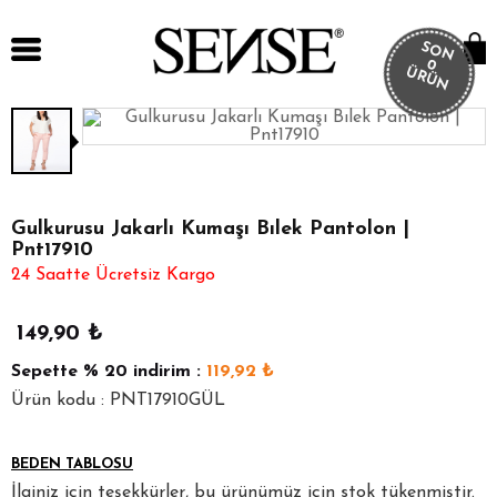
SON
0
ÜRÜN
Gulkurusu Jakarlı Kumaşı Bılek Pantolon |
Pnt17910
24 Saatte Ücretsiz Kargo
149,90
₺
Sepette
% 20
indirim :
119,92
₺
Ürün kodu : PNT17910GÜL
BEDEN TABLOSU
İlginiz için teşekkürler, bu ürünümüz için stok tükenmiştir.