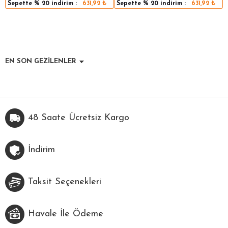
Sepette
% 20
indirim :
631,92
₺
Sepette
% 20
indirim :
631,92
₺
EN SON GEZİLENLER
48 Saate Ücretsiz Kargo
İndirim
Taksit Seçenekleri
Havale İle Ödeme