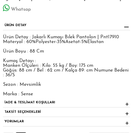
Whatsap
ÜRÜN DETAY
Ürün Detay : Jakarlı Kumaşı Bılek Pantolon | Pnt17910
Materyal : 60%Polyester-35%Asetat-5%Elastan
Ürün Boyu : 88 Cm
Kumaş Detayı :
Manken Ölçüleri : Kilo: 55 kg / Boy: 175 cm
Göğüs: 88 cm / Bel : 62 cm / Kalça 89: cm Numune Bedeni
: 36/S
Sezon : Mevsimlik
Marka : Sense
İADE & TESLİMAT KOŞULLARI
TAKSİT SEÇENEKLERİ
YORUMLAR