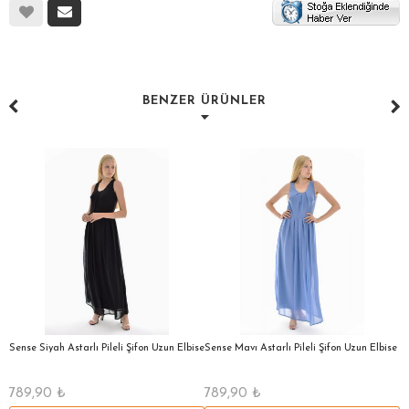
BENZER ÜRÜNLER
a
Sense Siyah Astarlı Pileli Şifon Uzun Elbise
Sense Mavı Astarlı Pileli Şifon Uzun Elbise
S
E
789,90
₺
789,90
₺
5