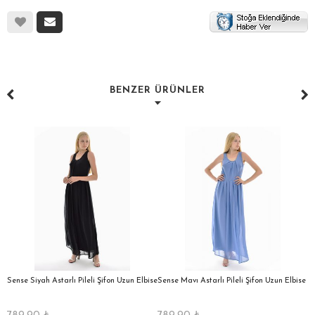
BENZER ÜRÜNLER
a
Sense Siyah Astarlı Pileli Şifon Uzun Elbise
Sense Mavı Astarlı Pileli Şifon Uzun Elbise
S
E