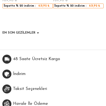
789,90
₺
789,90
₺
5
Sepette
% 20
indirim :
631,92
₺
Sepette
% 20
indirim :
631,92
₺
EN SON GEZİLENLER
48 Saate Ücretsiz Kargo
İndirim
Taksit Seçenekleri
Havale İle Ödeme