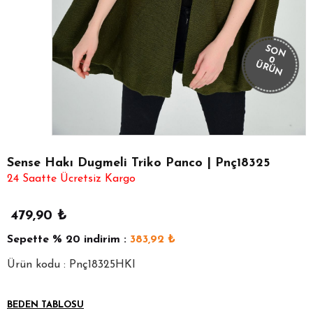
SON
0
ÜRÜN
Sense Hakı Dugmeli Triko Panco | Pnç18325
24 Saatte Ücretsiz Kargo
479,90
₺
Sepette
% 20
indirim :
383,92
₺
Ürün kodu : Pnç18325HKI
BEDEN TABLOSU