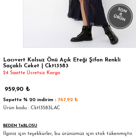
SON
0
ÜRÜN
Lacıvert Kolsuz Önü Açık Eteği Şifon Renkli
Saçaklı Ceket | Ckt13583
24 Saatte Ücretsiz Kargo
959,90
₺
Sepette
% 20
indirim :
767,92
₺
Ürün kodu : Ckt13583LAC
BEDEN TABLOSU
İlginiz için teşekkürler, bu ürünümüz için stok tükenmiştir.