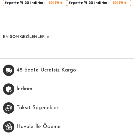
Sepette
% 20
indirim :
631,92
₺
Sepette
% 20
indirim :
631,92
₺
EN SON GEZİLENLER
48 Saate Ücretsiz Kargo
İndirim
Taksit Seçenekleri
Havale İle Ödeme