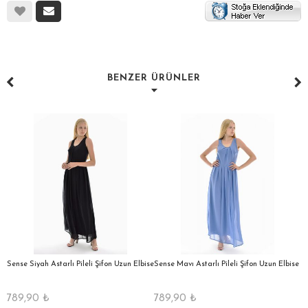
BENZER ÜRÜNLER
a
Sense Siyah Astarlı Pileli Şifon Uzun Elbise
Sense Mavı Astarlı Pileli Şifon Uzun Elbise
S
E
789,90
₺
789,90
₺
5