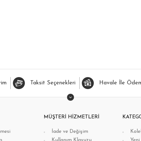
İLERİME EKLE
HIZLI BAK
FAVORİLERİME EKLE
H
rim
Taksit Seçenekleri
Havale İle Öde
MÜŞTERİ HİZMETLERİ
KATEG
şmesi
İade ve Değişim
Kole
p
Kullanım Klavuzu
Yeni