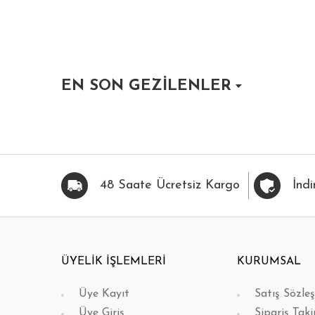
EN SON GEZİLENLER
HIZLI BAK
FAVORİLERİME EKLE
HIZLI BAK
FAVOR
48 Saate Ücretsiz Kargo
İndi
ÜYELİK İŞLEMLERİ
KURUMSAL
Üye Kayıt
Satış Sözle
Üye Giriş
Sipariş Taki