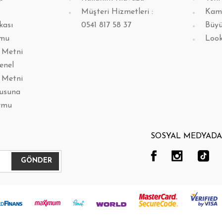
Müşteri Hizmetleri :
Kam
kası
0541 817 58 37
Büyü
rmu
Loo
 Metni
enel
 Metni
lusuna
rmu
SOSYAL MEDYADA 