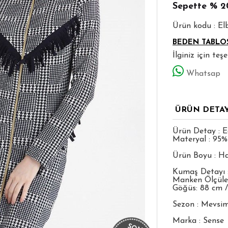
Sepette
% 2
Ürün kodu : El
BEDEN TABLO
İlginiz için te
Whatsap
ÜRÜN DETA
Ürün Detay : Ed
Materyal : 95%
Ürün Boyu : Ha
Kumaş Detayı 
Manken Ölçüleri
Göğüs: 88 cm /
Sezon : Mevsim
Marka : Sense