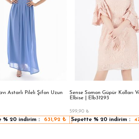
ı Astarlı Pileli Şifon Uzun
Sense Somon Güpür Kolları Vo
Elbise | Elb31293
599,90
₺
e
% 20
indirim :
631,92
₺
Sepette
% 20
indirim :
4