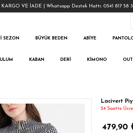
GO VE İADE | Whatsapp Destek Hattı: 0541 817 58 3
I SEZON
BÜYÜK BEDEN
ABIYE
PANTOL
TULUM
KABAN
DERI
KIMONO
OUT
Lacivert Piy
24 Saatte Ücre
479,90