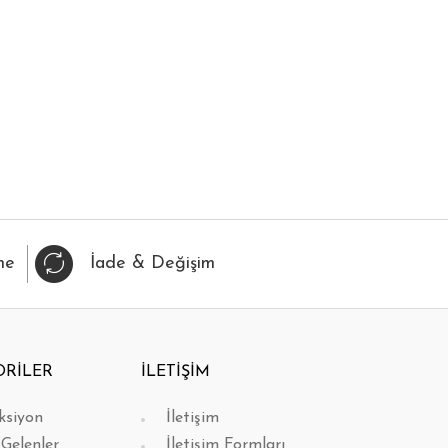
IZLI BAK
FAVORİLERİME EKLE
HIZLI BAK
FAVORİL
me
İade & Değişim
ORİLER
İLETİŞİM
ksiyon
İletişim
 Gelenler
İletişim Formları