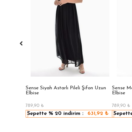
 Bisiklet
Sense Siyah Astarlı Pileli Şifon Uzun
Sense Mav
Elbise
Elbise
789,90
₺
789,90
₺
479,92
₺
Sepette
% 20
indirim :
631,92
₺
Sepett