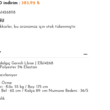
0
indirim :
383,92
₺
b14268118
SU
şekkürler, bu ürünümüz için stok tükenmiştir.
Y
algıç Garnili Lbise | Elb14268
Polyester 5% Elastan
zırlanıyor
: Örme
 : Kilo: 55 kg / Boy: 175 cm
 Bel : 62 cm / Kalça 89: cm Numune Bedeni : 36/S
lik