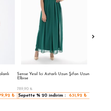
lanlı
Sense Yesıl İci Astarlı Uzun Şifon Uzun
Sense Vızon
Elbise
Elbise
789,90
₺
789,90
₺
79,92
₺
Sepette
% 20
indirim :
631,92
₺
Sepette