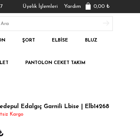
7
Üyelik İşlemleri
Yardım
0,00
₺
ON
ŞORT
ELBISE
BLUZ
LET
PANTOLON CEKET TAKIM
edepul Edalgıç Garnili Lbise | Elb14268
tsiz Kargo
₺