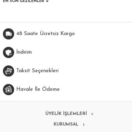
EN SON GEZİLENLER
48 Saate Ücretsiz Kargo
İndirim
Taksit Seçenekleri
Havale İle Ödeme
ÜYELİK İŞLEMLERİ
KURUMSAL