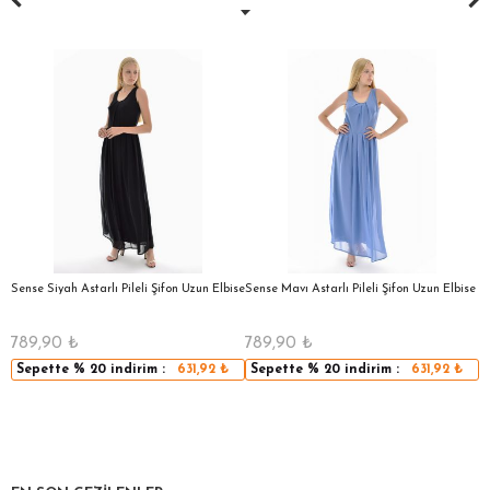
a
Sense Siyah Astarlı Pileli Şifon Uzun Elbise
Sense Mavı Astarlı Pileli Şifon Uzun Elbise
S
E
789,90
₺
789,90
₺
5
Sepette
% 20
indirim :
631,92
₺
Sepette
% 20
indirim :
631,92
₺