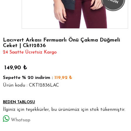
ÜRÜN
Lacıvert Arkası Fermuarlı Önü Çakma Düğmeli
Ceket | Ckt12836
24 Saatte Ücretsiz Kargo
149,90
₺
Sepette
% 20
indirim :
119,92
₺
Ürün kodu : CKT12836LAC
BEDEN TABLOSU
İlginiz için teşekkürler, bu ürünümüz için stok tükenmiştir.
Whatsap