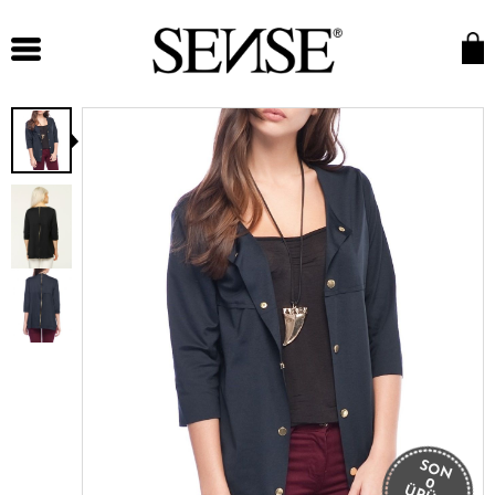
SON
0