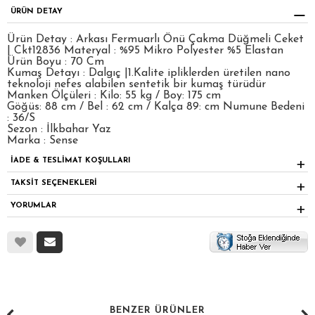
ÜRÜN DETAY
Ürün Detay : Arkası Fermuarlı Önü Çakma Düğmeli Ceket
| Ckt12836 Materyal : %95 Mikro Polyester %5 Elastan
Ürün Boyu : 70 Cm
Kumaş Detayı : Dalgıç |1.Kalite ipliklerden üretilen nano
teknoloji nefes alabilen sentetik bir kumaş türüdür
Manken Ölçüleri : Kilo: 55 kg / Boy: 175 cm
Göğüs: 88 cm / Bel : 62 cm / Kalça 89: cm Numune Bedeni
: 36/S
Sezon : İlkbahar Yaz
Marka : Sense
İADE & TESLİMAT KOŞULLARI
TAKSİT SEÇENEKLERİ
YORUMLAR
BENZER ÜRÜNLER