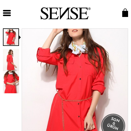
SON
0
ÜRÜN