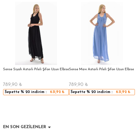
a
Sense Siyah Astarlı Pileli Şifon Uzun Elbise
Sense Mavı Astarlı Pileli Şifon Uzun Elbise
S
E
789,90
₺
789,90
₺
5
Sepette
% 20
indirim :
631,92
₺
Sepette
% 20
indirim :
631,92
₺
EN SON GEZİLENLER