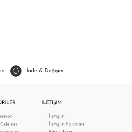
IZLI BAK
FAVORİLERİME EKLE
HIZLI BAK
FAVORİL
me
İade & Değişim
ORİLER
İLETİŞİM
ksiyon
İletişim
 Gelenler
İletişim Formları