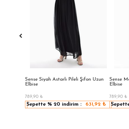
 Bisiklet
Sense Siyah Astarlı Pileli Şifon Uzun
Sense Mav
Elbise
Elbise
789,90
₺
789,90
₺
479,92
₺
Sepette
% 20
indirim :
631,92
₺
Sepett