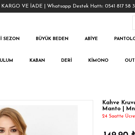
GO VE İADE | Whatsapp Destek Hattı: 0541 817 58 3
I SEZON
BÜYÜK BEDEN
ABIYE
PANTOL
TULUM
KABAN
DERI
KIMONO
OUT
Kahve Kruva
Manto | Mnt
24 Saatte Ücre