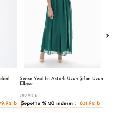
lanlı
Sense Yesıl İci Astarlı Uzun Şifon Uzun
Sense Vızon
Elbise
Elbise
789,90
₺
789,90
₺
79,92
₺
Sepette
% 20
indirim :
631,92
₺
Sepette