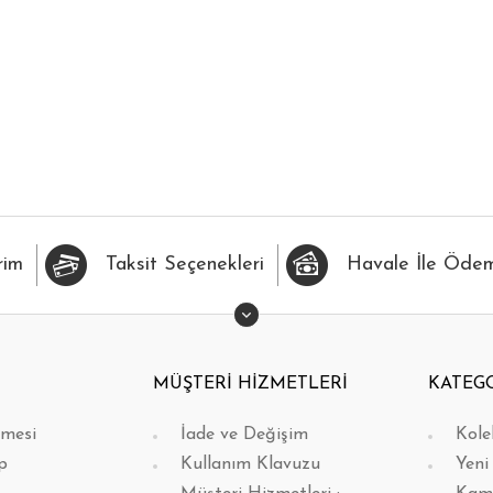
İLERİME EKLE
HIZLI BAK
FAVORİLERİME EKLE
H
rim
Taksit Seçenekleri
Havale İle Öde
MÜŞTERİ HİZMETLERİ
KATEG
şmesi
İade ve Değişim
Kole
p
Kullanım Klavuzu
Yeni