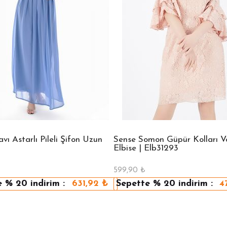
ı Astarlı Pileli Şifon Uzun
Sense Somon Güpür Kolları Vo
Elbise | Elb31293
599,90
₺
e
% 20
indirim :
631,92
₺
Sepette
% 20
indirim :
4