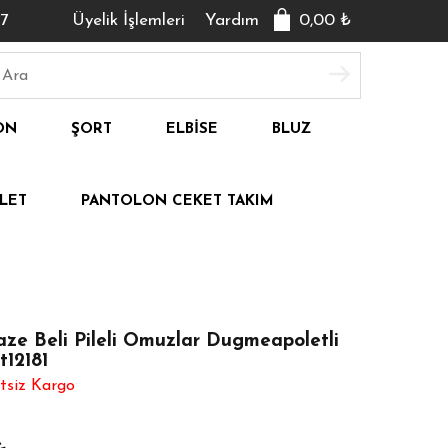
7
Üyelik İşlemleri
Yardım
0,00
₺
ON
ŞORT
ELBISE
BLUZ
LET
PANTOLON CEKET TAKIM
ze Beli Pileli Omuzlar Dugmeapoletli
12181
tsiz Kargo