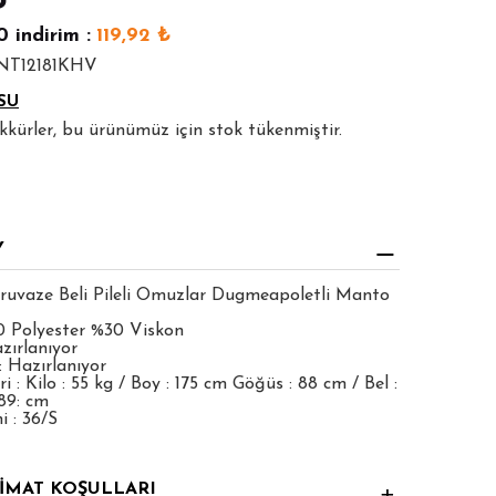
₺
0
indirim :
119,92
₺
MNT12181KHV
SU
şekkürler, bu ürünümüz için stok tükenmiştir.
Y
ruvaze Beli Pileli Omuzlar Dugmeapoletli Manto
0 Polyester %30 Viskon
zırlanıyor
 Hazırlanıyor
 : Kilo : 55 kg / Boy : 175 cm Göğüs : 88 cm / Bel :
89: cm
 : 36/S
LİMAT KOŞULLARI