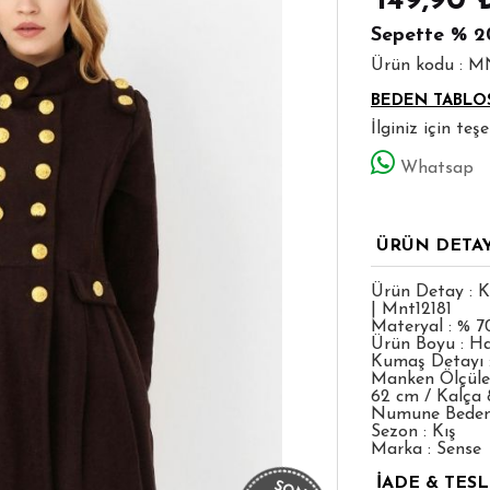
149,90
Sepette
% 2
Ürün kodu : 
BEDEN TABLO
İlginiz için te
Whatsap
ÜRÜN DETA
Ürün Detay : K
| Mnt12181
Materyal : % 7
Ürün Boyu : Ha
Kumaş Detayı :
Manken Ölçüleri
62 cm / Kalça 
Numune Bedeni
Sezon : Kış
Marka : Sense
İADE & TES