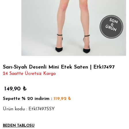
SON
0
ÜRÜN
Sarı-Siyah Desenli Mini Etek Saten | Etk17497
24 Saatte Ücretsiz Kargo
149,90
₺
Sepette
% 20
indirim :
119,92
₺
Ürün kodu : Etk17497SSY
BEDEN TABLOSU