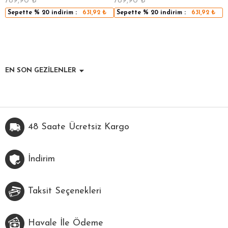
789,90
₺
789,90
₺
5
Sepette
% 20
indirim :
631,92
₺
Sepette
% 20
indirim :
631,92
₺
EN SON GEZİLENLER
48 Saate Ücretsiz Kargo
İndirim
Taksit Seçenekleri
Havale İle Ödeme