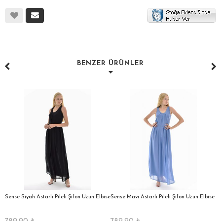
BENZER ÜRÜNLER
a
Sense Siyah Astarlı Pileli Şifon Uzun Elbise
Sense Mavı Astarlı Pileli Şifon Uzun Elbise
S
E