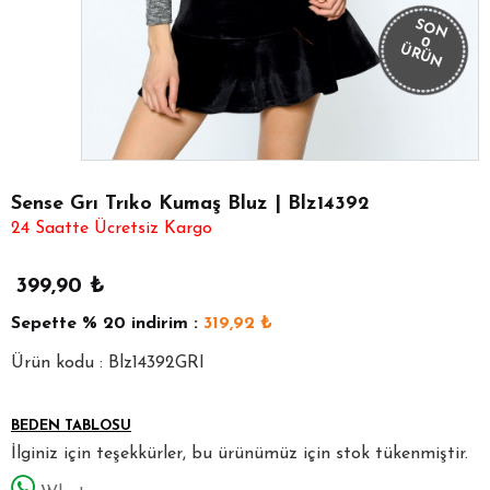
SON
0
ÜRÜN
Sense Grı Trıko Kumaş Bluz | Blz14392
24 Saatte Ücretsiz Kargo
399,90
₺
Sepette
% 20
indirim :
319,92
₺
Ürün kodu : Blz14392GRI
BEDEN TABLOSU
İlginiz için teşekkürler, bu ürünümüz için stok tükenmiştir.