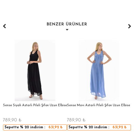
BENZER ÜRÜNLER
a
Sense Siyah Astarlı Pileli Şifon Uzun Elbise
Sense Mavı Astarlı Pileli Şifon Uzun Elbise
S
E
789,90
₺
789,90
₺
5
Sepette
% 20
indirim :
631,92
₺
Sepette
% 20
indirim :
631,92
₺