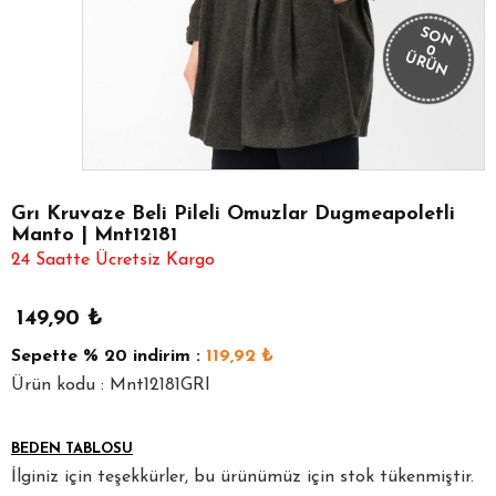
SON
0
ÜRÜN
Grı Kruvaze Beli Pileli Omuzlar Dugmeapoletli
Manto | Mnt12181
24 Saatte Ücretsiz Kargo
149,90
₺
Sepette
% 20
indirim :
119,92
₺
Ürün kodu : Mnt12181GRI
BEDEN TABLOSU
İlginiz için teşekkürler, bu ürünümüz için stok tükenmiştir.