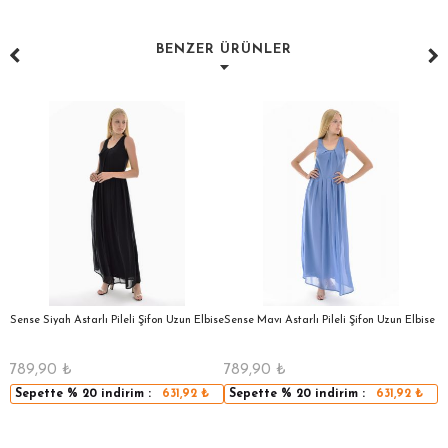
BENZER ÜRÜNLER
a
Sense Siyah Astarlı Pileli Şifon Uzun Elbise
Sense Mavı Astarlı Pileli Şifon Uzun Elbise
S
E
789,90
₺
789,90
₺
5
Sepette
% 20
indirim :
631,92
₺
Sepette
% 20
indirim :
631,92
₺