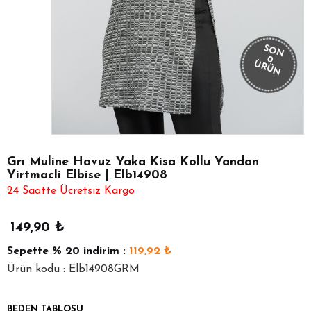
SON
0
ÜRÜN
Grı Muline Havuz Yaka Kisa Kollu Yandan
Yirtmacli Elbise | Elb14908
24 Saatte Ücretsiz Kargo
149,90
₺
Sepette
% 20
indirim :
119,92
₺
Ürün kodu : Elb14908GRM
BEDEN TABLOSU