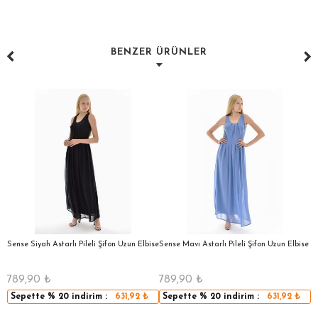
BENZER ÜRÜNLER
a
Sense Siyah Astarlı Pileli Şifon Uzun Elbise
Sense Mavı Astarlı Pileli Şifon Uzun Elbise
S
E
789,90
₺
789,90
₺
5
Sepette
% 20
indirim :
631,92
₺
Sepette
% 20
indirim :
631,92
₺