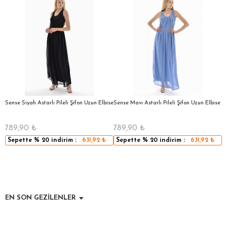
a
Sense Siyah Astarlı Pileli Şifon Uzun Elbise
Sense Mavı Astarlı Pileli Şifon Uzun Elbise
S
E
789,90
₺
789,90
₺
5
Sepette
% 20
indirim :
631,92
₺
Sepette
% 20
indirim :
631,92
₺
EN SON GEZİLENLER