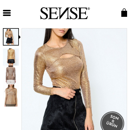
SON
0
ÜRÜN