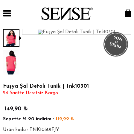
SON
0
ÜRÜN
Fuşya Şal Detalı Tunik | Tnk10301
24 Saatte Ücretsiz Kargo
149,90
₺
Sepette
% 20
indirim :
119,92
₺
Ürün kodu : TNK10301FJY