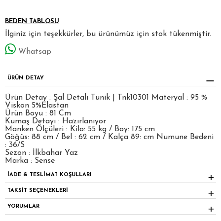
BEDEN TABLOSU
İlginiz için teşekkürler, bu ürünümüz için stok tükenmiştir.
Whatsap
ÜRÜN DETAY
Ürün Detay : Şal Detalı Tunik | Tnk10301 Materyal : 95 %
Viskon 5%Elastan
Ürün Boyu : 81 Cm
Kumaş Detayı : Hazırlanıyor
Manken Ölçüleri : Kilo: 55 kg / Boy: 175 cm
Göğüs: 88 cm / Bel : 62 cm / Kalça 89: cm Numune Bedeni
: 36/S
Sezon : İlkbahar Yaz
Marka : Sense
İADE & TESLİMAT KOŞULLARI
TAKSİT SEÇENEKLERİ
YORUMLAR