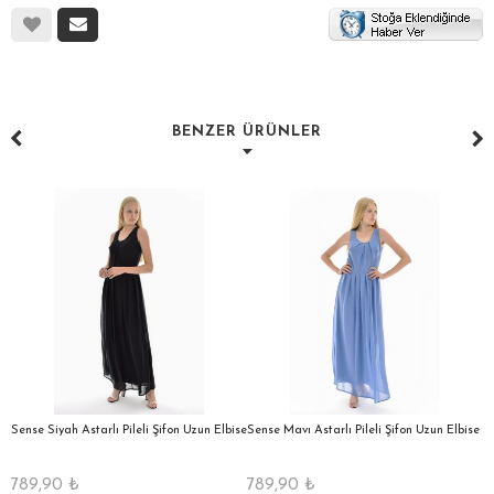
BENZER ÜRÜNLER
a
Sense Siyah Astarlı Pileli Şifon Uzun Elbise
Sense Mavı Astarlı Pileli Şifon Uzun Elbise
S
E
789,90
₺
789,90
₺
5