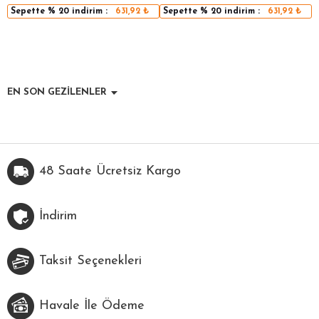
Sepette
% 20
indirim :
631,92
₺
Sepette
% 20
indirim :
631,92
₺
EN SON GEZİLENLER
48 Saate Ücretsiz Kargo
İndirim
Taksit Seçenekleri
Havale İle Ödeme