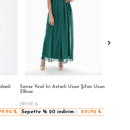
lanlı
Sense Yesıl İci Astarlı Uzun Şifon Uzun
Sense Vızon
Elbise
Elbise
789,90
₺
789,90
₺
79,92
₺
Sepette
% 20
indirim :
631,92
₺
Sepette