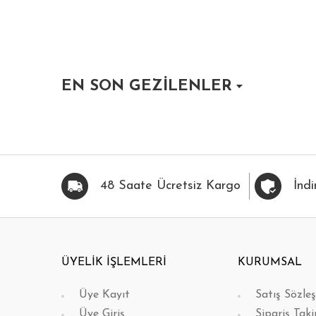
EN SON GEZİLENLER
HIZLI BAK
FAVORİLERİME EKLE
HIZLI BAK
FAVOR
48 Saate Ücretsiz Kargo
İndi
ÜYELİK İŞLEMLERİ
KURUMSAL
Üye Kayıt
Satış Sözle
Üye Giriş
Sipariş Taki