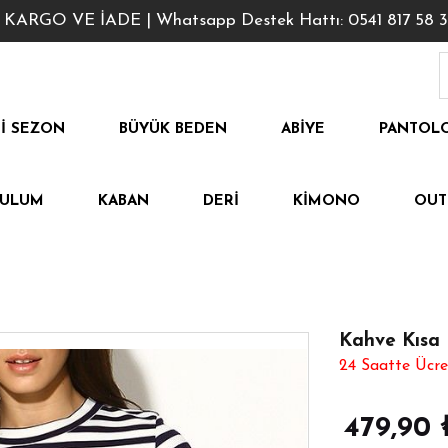
GO VE İADE | Whatsapp Destek Hattı: 0541 817 58 3
I SEZON
BÜYÜK BEDEN
ABIYE
PANTOL
TULUM
KABAN
DERI
KIMONO
OUT
Kahve Kısa 
24 Saatte Ücre
479,90