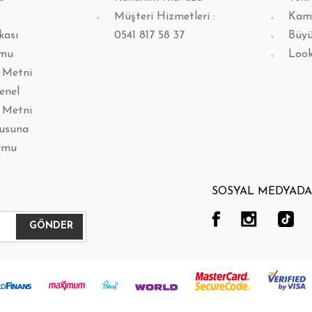
Müşteri Hizmetleri :
Kam
kası
0541 817 58 37
Büyü
rmu
Loo
 Metni
enel
 Metni
lusuna
rmu
SOSYAL MEDYADA 