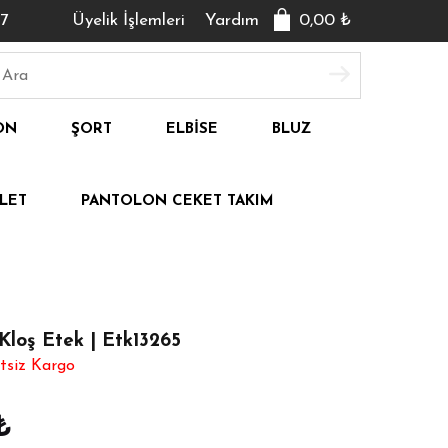
7
Üyelik İşlemleri
Yardım
0,00
₺
ON
ŞORT
ELBISE
BLUZ
LET
PANTOLON CEKET TAKIM
Kloş Etek | Etk13265
tsiz Kargo
₺