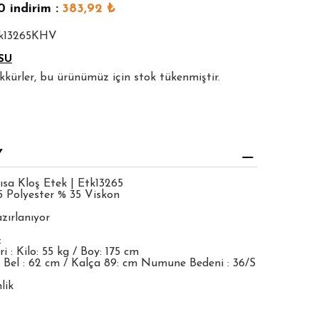
0
indirim :
383,92
₺
tk13265KHV
SU
şekkürler, bu ürünümüz için stok tükenmiştir.
Y
ısa Kloş Etek | Etk13265
5 Polyester % 35 Viskon
zırlanıyor
:
 : Kilo: 55 kg / Boy: 175 cm
 Bel : 62 cm / Kalça 89: cm Numune Bedeni : 36/S
lik