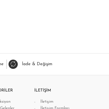
IZLI BAK
FAVORİLERİME EKLE
HIZLI BAK
FAVORİL
me
İade & Değişim
ORİLER
İLETİŞİM
ksiyon
İletişim
 Gelenler
İletişim Formları