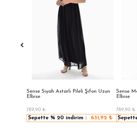
 Bisiklet
Sense Siyah Astarlı Pileli Şifon Uzun
Sense Mav
Elbise
Elbise
789,90
₺
789,90
₺
479,92
₺
Sepette
% 20
indirim :
631,92
₺
Sepett