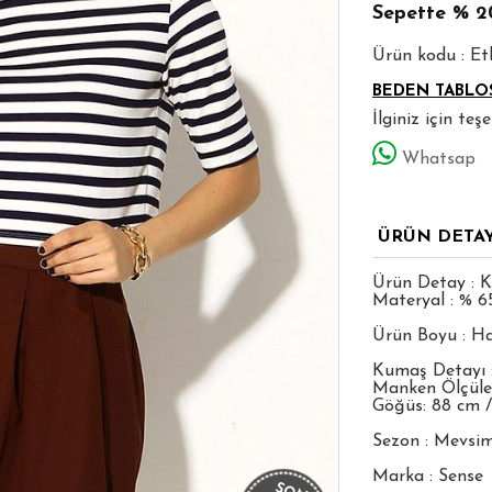
Sepette
% 2
Ürün kodu : E
BEDEN TABLO
İlginiz için te
Whatsap
ÜRÜN DETA
Ürün Detay : K
Materyal : % 6
Ürün Boyu : Ha
Kumaş Detayı 
Manken Ölçüleri
Göğüs: 88 cm /
Sezon : Mevsim
Marka : Sense