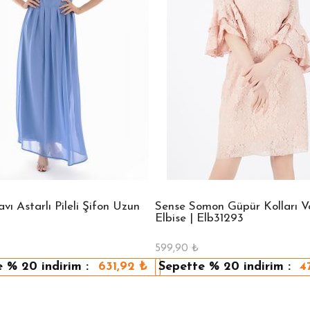
ı Astarlı Pileli Şifon Uzun
Sense Somon Güpür Kolları Vo
Elbise | Elb31293
599,90
₺
e
% 20
indirim :
631,92
₺
Sepette
% 20
indirim :
4