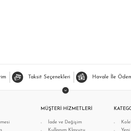
İLERİME EKLE
HIZLI BAK
FAVORİLERİME EKLE
H
rim
Taksit Seçenekleri
Havale İle Öde
MÜŞTERİ HİZMETLERİ
KATEG
şmesi
İade ve Değişim
Kole
p
Kullanım Klavuzu
Yeni