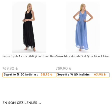
a
Sense Siyah Astarlı Pileli Şifon Uzun Elbise
Sense Mavı Astarlı Pileli Şifon Uzun Elbise
S
E
789,90
₺
789,90
₺
5
Sepette
% 20
indirim :
631,92
₺
Sepette
% 20
indirim :
631,92
₺
EN SON GEZİLENLER