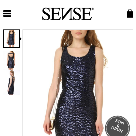
SON
0
ÜRÜN