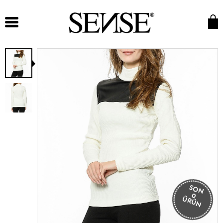
SON
0
ÜRÜN