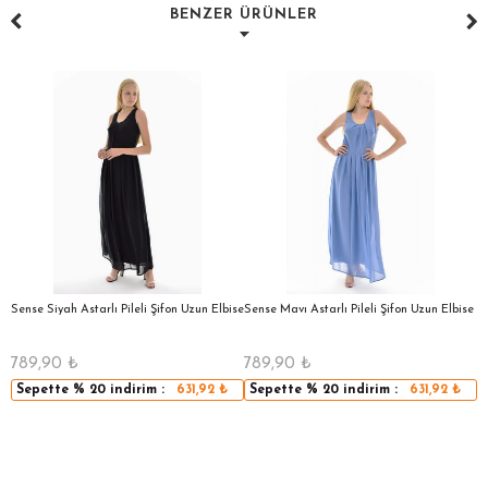
BENZER ÜRÜNLER
a
Sense Siyah Astarlı Pileli Şifon Uzun Elbise
Sense Mavı Astarlı Pileli Şifon Uzun Elbise
S
E
789,90
₺
789,90
₺
5
Sepette
% 20
indirim :
631,92
₺
Sepette
% 20
indirim :
631,92
₺