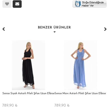
BENZER ÜRÜNLER
a
Sense Siyah Astarlı Pileli Şifon Uzun Elbise
Sense Mavı Astarlı Pileli Şifon Uzun Elbise
S
E
789,90
₺
789,90
₺
5