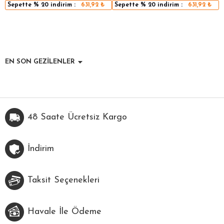
Sepette
% 20
indirim :
631,92
₺
Sepette
% 20
indirim :
631,92
₺
EN SON GEZİLENLER
48 Saate Ücretsiz Kargo
İndirim
Taksit Seçenekleri
Havale İle Ödeme