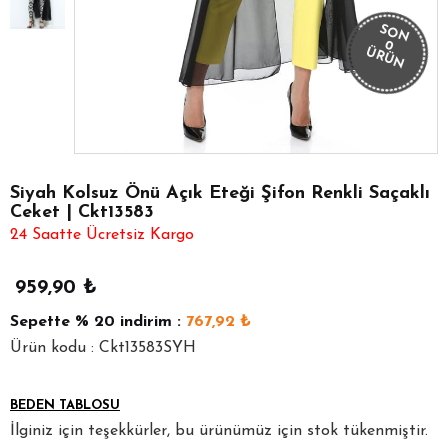
SON
0
ÜRÜN
Siyah Kolsuz Önü Açık Eteği Şifon Renkli Saçaklı
Ceket | Ckt13583
24 Saatte Ücretsiz Kargo
959,90
₺
Sepette
% 20
indirim :
767,92
₺
Ürün kodu : Ckt13583SYH
BEDEN TABLOSU
İlginiz için teşekkürler, bu ürünümüz için stok tükenmiştir.