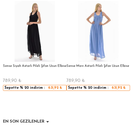
a
Sense Siyah Astarlı Pileli Şifon Uzun Elbise
Sense Mavı Astarlı Pileli Şifon Uzun Elbise
S
E
789,90
₺
789,90
₺
5
Sepette
% 20
indirim :
631,92
₺
Sepette
% 20
indirim :
631,92
₺
EN SON GEZİLENLER