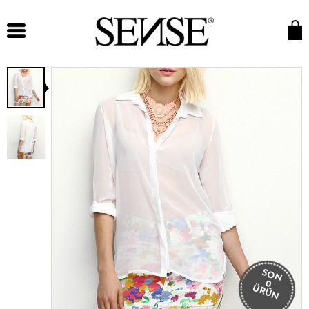
SON
0
ÜRÜN