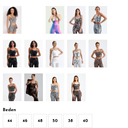
Beden
44
46
48
50
38
40