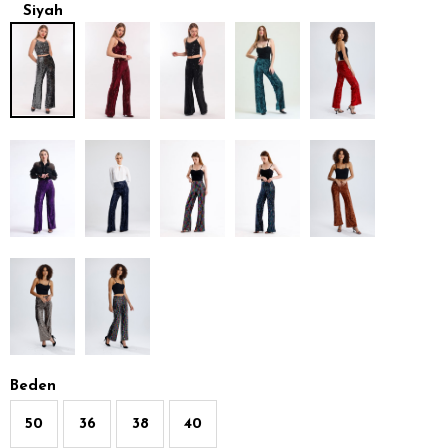
Siyah
Gümüş
Beden
50
36
38
40