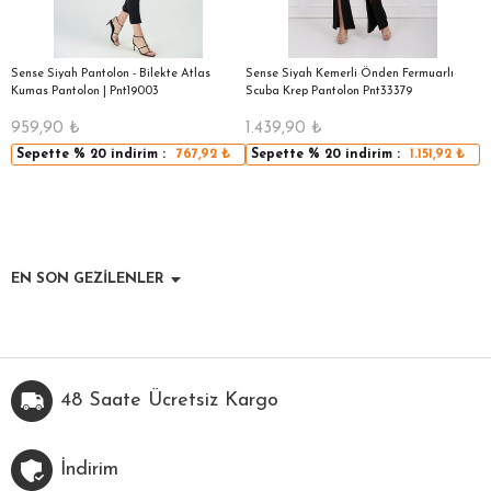
|
Sense Siyah Pantolon - Bilekte Atlas
Sense Siyah Kemerli Önden Fermuarlı
S
Kumas Pantolon | Pnt19003
Scuba Krep Pantolon Pnt33379
959,90
₺
1.439,90
₺
5
Sepette
% 20
indirim :
767,92
₺
Sepette
% 20
indirim :
1.151,92
₺
EN SON GEZİLENLER
48 Saate Ücretsiz Kargo
İndirim