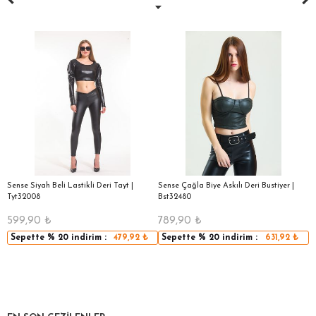
8
Sense Siyah Beli Lastikli Deri Tayt |
Sense Çağla Biye Askılı Deri Bustiyer |
Se
Tyt32008
Bst32480
B
599,90
₺
789,90
₺
7
Sepette
% 20
indirim :
479,92
₺
Sepette
% 20
indirim :
631,92
₺