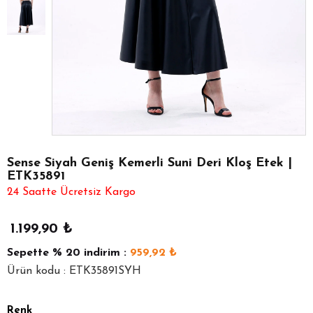
Sense Siyah Geniş Kemerli Suni Deri Kloş Etek |
ETK35891
24 Saatte Ücretsiz Kargo
1.199,90
₺
Sepette
% 20
indirim :
959,92
₺
Ürün kodu : ETK35891SYH
Renk