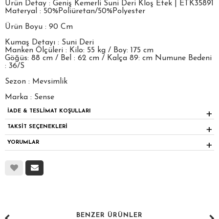
Ürün Detay : Geniş Kemerli Suni Deri Kloş Etek | ETK35891
Materyal : 50%Poliüretan/50%Polyester
Ürün Boyu : 90 Cm
Kumaş Detayı : Suni Deri
Manken Ölçüleri : Kilo: 55 kg / Boy: 175 cm
Göğüs: 88 cm / Bel : 62 cm / Kalça 89: cm Numune Bedeni
: 36/S
Sezon : Mevsimlik
Marka : Sense
İADE & TESLİMAT KOŞULLARI
TAKSİT SEÇENEKLERİ
YORUMLAR
BENZER ÜRÜNLER