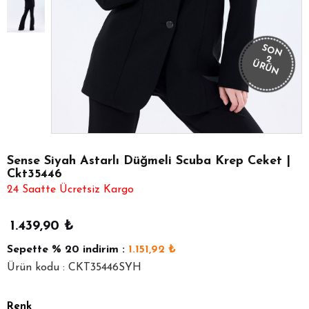
SON
2
ÜRÜN
Sense Siyah Astarlı Düğmeli Scuba Krep Ceket |
Ckt35446
24 Saatte Ücretsiz Kargo
1.439,90
₺
Sepette
% 20
indirim :
1.151,92
₺
Ürün kodu : CKT35446SYH
Renk