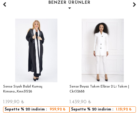
BENZER ÜRÜNLER
Sense Siyah Babil Kumaş
Sense Beyaz Takım Elbise 2 Li Takım |
S
Kimono_Kmn31526
Ckt32688
D
1.199,90
₺
1.439,90
₺
2
Sepette
% 20
indirim :
959,92
₺
Sepette
% 20
indirim :
1.151,92
₺