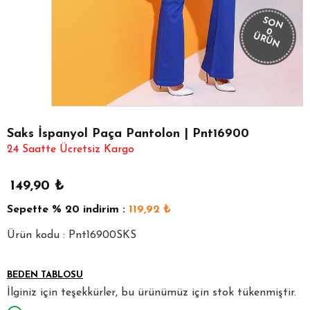
SON
0
ÜRÜN
Saks İspanyol Paça Pantolon | Pnt16900
24 Saatte Ücretsiz Kargo
149,90
₺
Sepette
% 20
indirim :
119,92
₺
Ürün kodu : Pnt16900SKS
BEDEN TABLOSU
İlginiz için teşekkürler, bu ürünümüz için stok tükenmiştir.