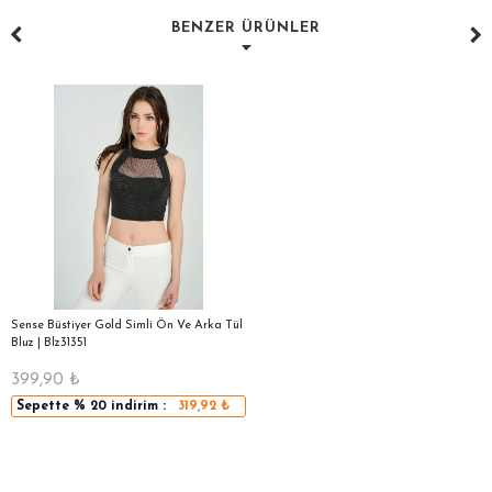
BENZER ÜRÜNLER
Sense Büstiyer Gold Simli Ön Ve Arka Tül
Bluz | Blz31351
399,90
₺
Sepette
% 20
indirim :
319,92
₺