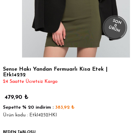
SON
0
ÜRÜN
Sense Hakı Yandan Fermuarlı Kisa Etek |
Etk14252
24 Saatte Ücretsiz Kargo
479,90
₺
Sepette
% 20
indirim :
383,92
₺
Ürün kodu : Etk14252HKI
BEDEN TABLOSU