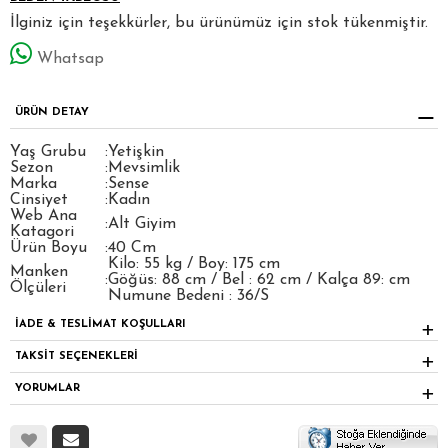
İlginiz için teşekkürler, bu ürünümüz için stok tükenmiştir.
Whatsap
ÜRÜN DETAY
Yaş Grubu
:
Yetişkin
Sezon
:
Mevsimlik
Marka
:
Sense
Cinsiyet
:
Kadın
Web Ana
:
Alt Giyim
Katagori
Ürün Boyu
:
40 Cm
Kilo: 55 kg / Boy: 175 cm
Manken
:
Göğüs: 88 cm / Bel : 62 cm / Kalça 89: cm
Ölçüleri
Numune Bedeni : 36/S
İADE & TESLİMAT KOŞULLARI
TAKSİT SEÇENEKLERİ
YORUMLAR