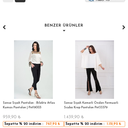
BENZER ÜRÜNLER
|
Sense Siyah Pantolon - Bilekte Atlas
Sense Siyah Kemerli Önden Fermuarlı
S
Kumas Pantolon | Pnt19003
Scuba Krep Pantolon Pnt33379
959,90
₺
1.439,90
₺
5
Sepette
% 20
indirim :
767,92
₺
Sepette
% 20
indirim :
1.151,92
₺