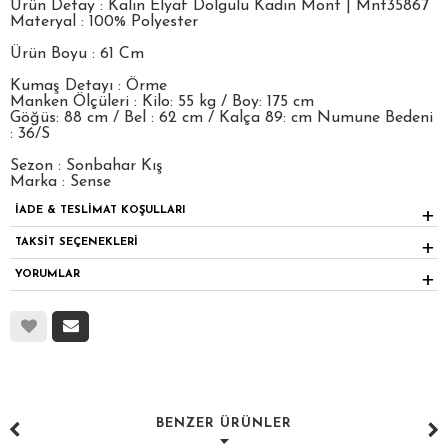
Ürün Detay : Kalın Elyaf Dolgulu Kadın Mont | Mnt35867
Materyal : 100% Polyester
Ürün Boyu : 61 Cm
Kumaş Detayı : Örme
Manken Ölçüleri : Kilo: 55 kg / Boy: 175 cm
Göğüs: 88 cm / Bel : 62 cm / Kalça 89: cm Numune Bedeni
: 36/S
Sezon : Sonbahar Kış
Marka : Sense
İADE & TESLİMAT KOŞULLARI
TAKSİT SEÇENEKLERİ
YORUMLAR
BENZER ÜRÜNLER