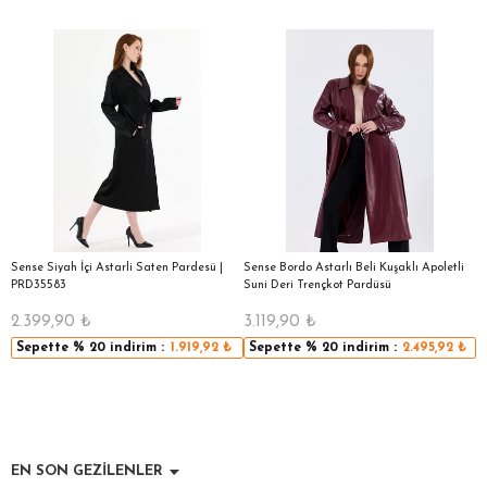
Sense Siyah İçi Astarli Saten Pardesü |
Sense Bordo Astarlı Beli Kuşaklı Apoletli
Se
PRD35583
Suni Deri Trençkot Pardüsü
S
2.399,90
₺
3.119,90
₺
3
Sepette
% 20
indirim :
1.919,92
₺
Sepette
% 20
indirim :
2.495,92
₺
EN SON GEZİLENLER