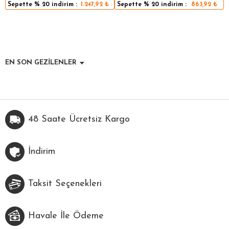
Sepette
% 20
indirim :
1.247,92
₺
Sepette
% 20
indirim :
863,92
₺
EN SON GEZİLENLER
48 Saate Ücretsiz Kargo
İndirim
Taksit Seçenekleri
Havale İle Ödeme