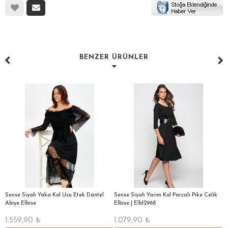
BENZER ÜRÜNLER
Sense Siyah Yaka Kol Ucu Etek Dantel
Sense Siyah Yarim Kol Parcali Pike Celik
S
Abiye Elbise
Elbise | Elb12968
El
1.559,90
₺
1.079,90
₺
9