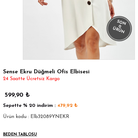
SON
0
ÜRÜN
Sense Ekru Düğmeli Ofis Elbisesi
24 Saatte Ücretsiz Kargo
599,90
₺
Sepette
% 20
indirim :
479,92
₺
Ürün kodu : Elb32089YNEKR
BEDEN TABLOSU