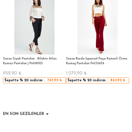
|
Sense Siyah Pantolon - Bilekte Atlas
Sense Bordo İspanyol Paça Kemerli Örme
S
Kumas Pantolon | Pnt19003
Kumaş Pantolon Pnt32439
S
959,90
₺
1.079,90
₺
1
Sepette
% 20
indirim :
767,92
₺
Sepette
% 20
indirim :
863,92
₺
EN SON GEZİLENLER