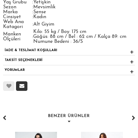
Yaş Grubu
:
Yetişkin
Sezon
:
Mevsimlik
Marka
:
Sense
Cinsiyet
:
Kadın
Web Ana
:
Alt Giyim
Katagori
Kilo: 55 kg / Boy: 175 cm
Manken
:
Göğüs: 88 cm / Bel : 62 cm / Kalça 89: cm
Ölçüleri
Numune Bedeni : 36/S
İADE & TESLİMAT KOŞULLARI
TAKSİT SEÇENEKLERİ
YORUMLAR
BENZER ÜRÜNLER