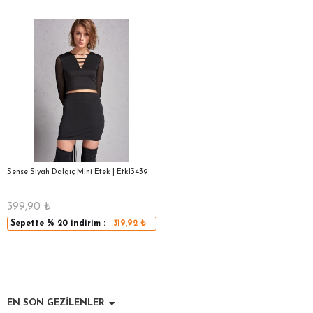
Sense Siyah Dalgıç Mini Etek | Etk13439
399,90
₺
Sepette
% 20
indirim :
319,92
₺
EN SON GEZİLENLER