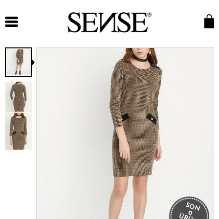
SON
0
ÜRÜN