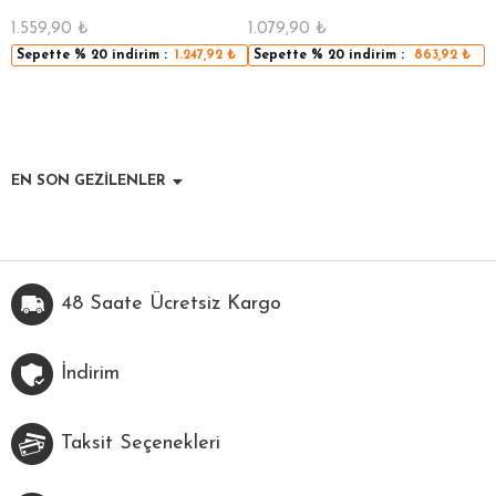
1.559,90
₺
1.079,90
₺
9
Sepette
% 20
indirim :
1.247,92
₺
Sepette
% 20
indirim :
863,92
₺
EN SON GEZİLENLER
48 Saate Ücretsiz Kargo
İndirim
Taksit Seçenekleri