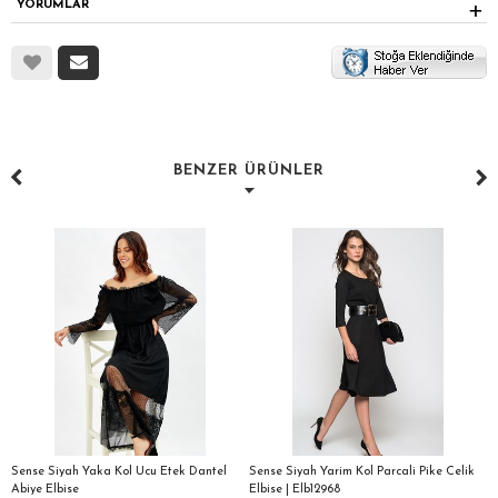
YORUMLAR
BENZER ÜRÜNLER
Sense Siyah Yaka Kol Ucu Etek Dantel
Sense Siyah Yarim Kol Parcali Pike Celik
S
Abiye Elbise
Elbise | Elb12968
El