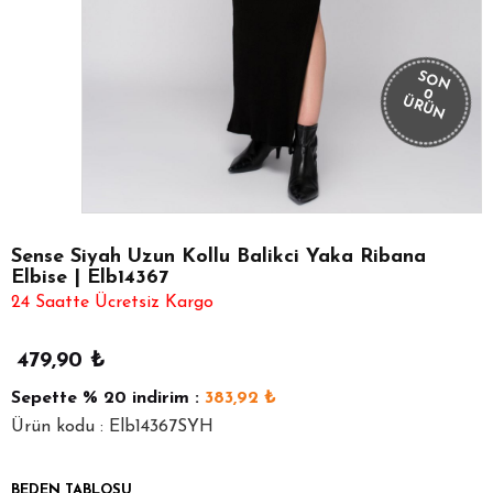
SON
0
ÜRÜN
Sense Siyah Uzun Kollu Balikci Yaka Ribana
Elbise | Elb14367
24 Saatte Ücretsiz Kargo
479,90
₺
Sepette
% 20
indirim :
383,92
₺
Ürün kodu : Elb14367SYH
BEDEN TABLOSU