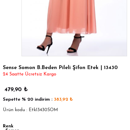
Sense Somon B.Beden Pileli Şifon Etek | 13430
24 Saatte Ücretsiz Kargo
479,90
₺
Sepette
% 20
indirim :
383,92
₺
Ürün kodu : Etk13430SOM
Renk