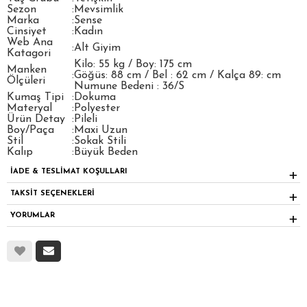
Sezon
:
Mevsimlik
Marka
:
Sense
Cinsiyet
:
Kadın
Web Ana
:
Alt Giyim
Katagori
Kilo: 55 kg / Boy: 175 cm
Manken
:
Göğüs: 88 cm / Bel : 62 cm / Kalça 89: cm
Ölçüleri
Numune Bedeni : 36/S
Kumaş Tipi
:
Dokuma
Materyal
:
Polyester
Ürün Detay
:
Pileli
Boy/Paça
:
Maxi Uzun
Stil
:
Sokak Stili
Kalıp
:
Büyük Beden
İADE & TESLİMAT KOŞULLARI
TAKSİT SEÇENEKLERİ
YORUMLAR