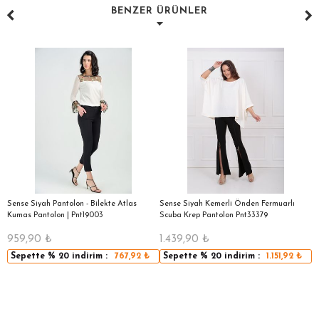
BENZER ÜRÜNLER
|
Sense Siyah Pantolon - Bilekte Atlas
Sense Siyah Kemerli Önden Fermuarlı
S
Kumas Pantolon | Pnt19003
Scuba Krep Pantolon Pnt33379
959,90
₺
1.439,90
₺
5
Sepette
% 20
indirim :
767,92
₺
Sepette
% 20
indirim :
1.151,92
₺