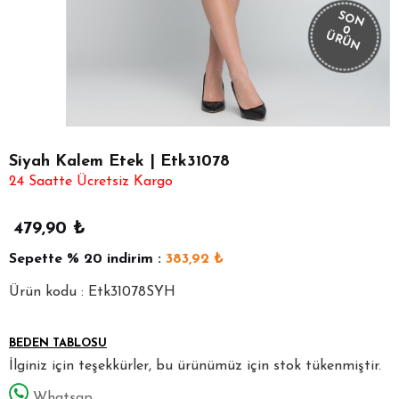
SON
0
ÜRÜN
Siyah Kalem Etek | Etk31078
24 Saatte Ücretsiz Kargo
479,90
₺
Sepette
% 20
indirim :
383,92
₺
Ürün kodu : Etk31078SYH
BEDEN TABLOSU
İlginiz için teşekkürler, bu ürünümüz için stok tükenmiştir.
Whatsap