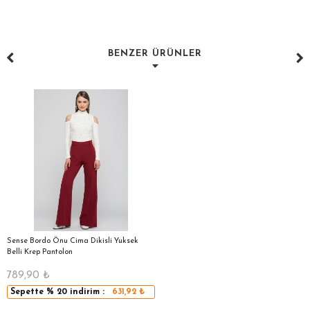
BENZER ÜRÜNLER
Sense Bordo Önu Cima Dikisli Yuksek
Belli Krep Pantolon
789,90
₺
Sepette
% 20
indirim :
631,92
₺